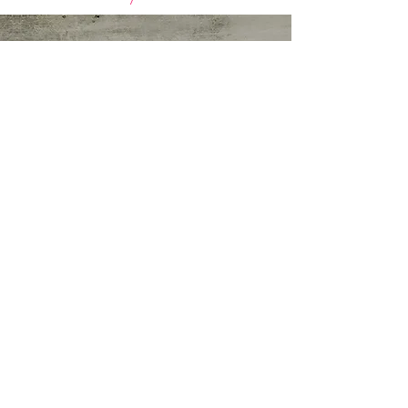
Sirviendo a Greater
Santa Cruz en el sitio y
CO, AZ, CA, MI y VA en
línea
Privacy Policy
Do Not Sell My Personal Information
Teléfono:
970-889-5303
E:
ZESTNutritionService@gmail.com